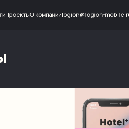
ги
Проекты
О компании
logion@logion-mobile.r
ы