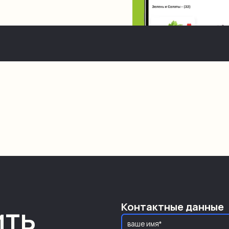
ащиты от подмены канала
r/answer/ICE)
TUN/TURN) для сложных сетей
ложением магазинов
нговые мероприятия
и акции
яющую компанию
татусов заявок
ей компанией
ков
мобильном формате
и приложения
ром подходящего способа
х товаров, цен и остатков
хронизации с сайтом и CRM
кции, новости)
ить
Контактные данные