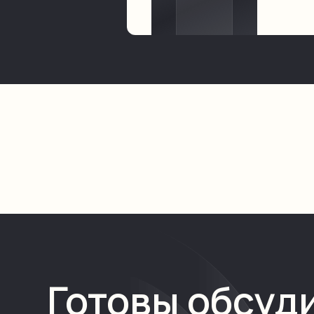
SAS-проверка по эмодзи для з
Socket.IO для сигналинга (offe
Redis TTL-сессии и coturn (S
Интерактивная карта с распо
Актуальные новости, маркети
Интеграция с 1С: Предприятие
Направление заявок в управл
Сохранение и отслеживание с
Онлайн общение с управляющ
Личный кабинет для сотрудни
Удобный интернет-магазин в 
Онлайн-оплата заказов внутр
Подключение доставки с выбо
Интеграция с 1С для актуальны
Интеграция с Битрикс для син
Push-уведомления (статусы, а
Готовы обсуд