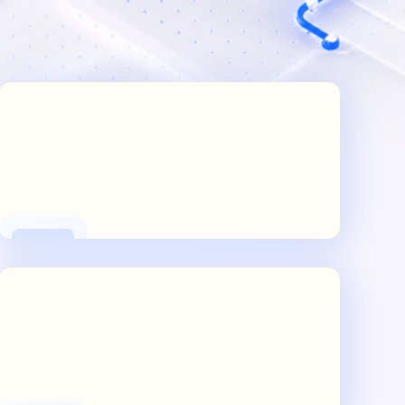
Интеграция
с бизнес системами
Связываем приложение с CRM, 1C,
платежами, доставкой и внутренними сервисами.
Единая цифровая экосистема без разрывов
CRM, 1C, API, платежи
Надежно и безопасно
Поддержка
и развитие продукта
Обеспечиваем стабильность, обновления
и развитие функционала. Работаем по SLA,
масштабируем проект по мере роста
SLA 99,9%
Поддержка и развитие