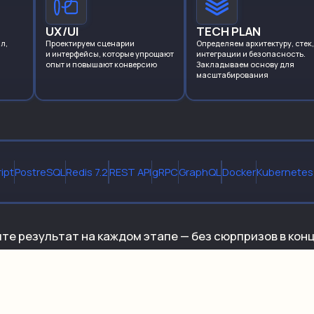
UX/UI
TECH PLAN
л,
Проектируем сценарии
Определяем архитектуру, стек,
и интерфейсы,
которые упрощают
интеграции и безопасность.
опыт и повышают конверсию
Закладываем основу для
масштабирования
ipt
PostreSQL
Redis 7.2
REST API
gRPC
GraphQL
Docker
Kubernetes
те результат на каждом этапе — без сюрпризов в кон