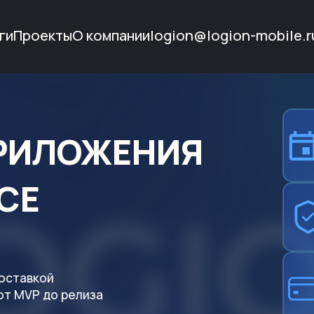
ги
Проекты
О компании
logion@logion-mobile.r
РИЛОЖЕНИЯ
CE
доставкой
от MVP до релиза