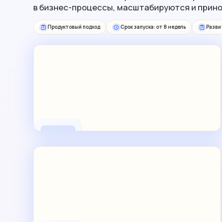
в бизнес-процессы, масштабируются и прин
Продуктовый подход
Срок запуска: от 8 недель
Разви
Мобильные продукты
под ключ
Запускаем и развиваем приложения
от идеи
до масштабирования.
Фокус на бизнес-логике,
метриках и росте продукта
От идеи до результата
Срок: от 8 недель
E-commerce
и сервисные приложения
Интернет–магазины, маркетплейсы, подписки,
личные кабинеты. Логика продаж, персонализация
и удержание пользователей
Каталог, корзина, checkout
Лояльность, персонализация