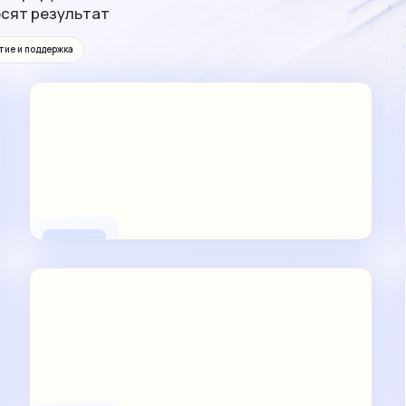
осят результат
тие и поддержка
UX/UI, который влияет
на конверсию
Проектируем интерфейсы, которые
удерживают пользователей и упрощают
сценарии — от прототипа до дизайн–системы
Исследования и прототипы
UI-кит и дизайн-система
Запуск и публикация
Берем на себя релиз в App Store,
Google Play и RuStore.
Проходим модерацию,
настраиваем ASO и обновления
App Store/Google Play/RuStore
ASO и обновления