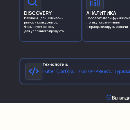
DISCOVERY
АНАЛИТИКА
Изучаем цели, сценарии,
Прорабатываем функциона
рынок и конкурентов.
логику,
ограничения
Формируем основу
и приоритизируем задачи
для успешного продукта
Технологии:
Flutter (Dart)
.NET / Go / PHP
React / TypeScr
Вы види