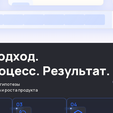
одход.
оцесс. Результат.
 гипотезы
а
и роста продукта
03
04