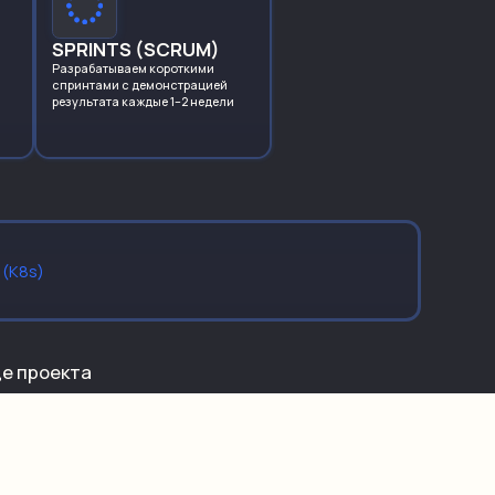
SPRINTS (SCRUM)
Разрабатываем короткими
спринтами
с демонстрацией
результата каждые 1–2 недели
 (K8s)
це проекта